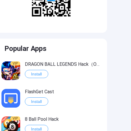
Popular Apps
VIP
DRAGON BALL LEGENDS Hack（OneHitKill）
Install
FlashGet Cast
Install
VIP
8 Ball Pool Hack
Install