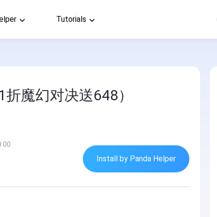
elper
Tutorials
1折魔幻对决送648）
0:00
Install by Panda Helper