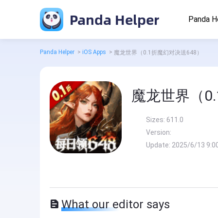
Panda Helper
Panda H
Panda Helper
>
iOS Apps
>
魔龙世界（0.1折魔幻对决送648）
魔龙世界（0.
Sizes:
611.0
Version:
Update:
2025/6/13 9:0
What our editor says