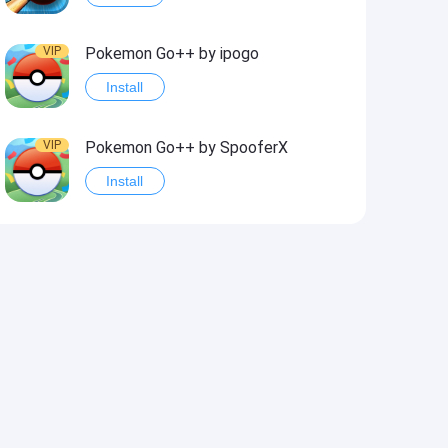
VIP
Pokemon Go++ by ipogo
Install
VIP
Pokemon Go++ by SpooferX
Install
VIP
MARVEL Contest of Champions Hack2
Install
VIP
Instagram BHInsta
Install
VIP
Coin Master Hack