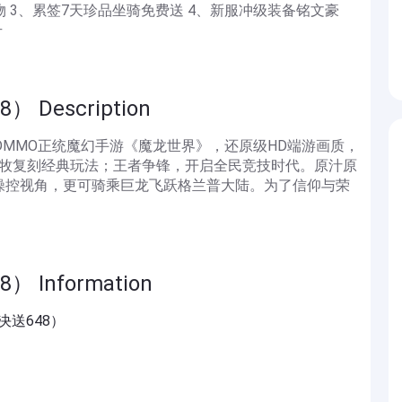
物 3、累签7天珍品坐骑免费送 4、新服冲级装备铭文豪
升
Description
！ 3DMMO正统魔幻手游《魔龙世界》，还原级HD端游画质，
战法牧复刻经典玩法；王者争锋，开启全民竞技时代。原汁原
操控视角，更可骑乘巨龙飞跃格兰普大陆。为了信仰与荣
Information
决送648）