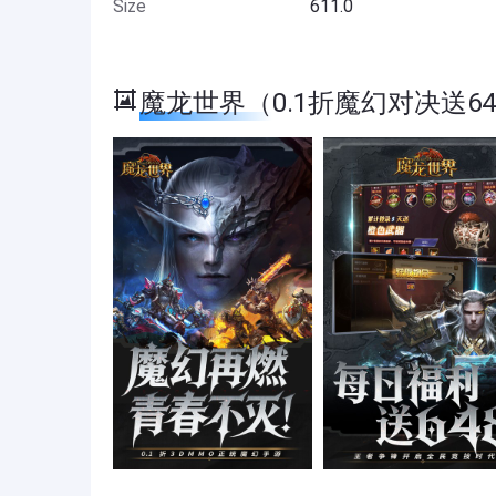
Size
611.0
魔龙世界（0.1折魔幻对决送648） 