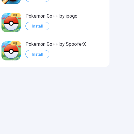
VIP
Pokemon Go++ by ipogo
Install
VIP
Pokemon Go++ by SpooferX
Install
VIP
MARVEL Contest of Champions Hack2
Install
VIP
Instagram BHInsta
Install
VIP
Coin Master Hack