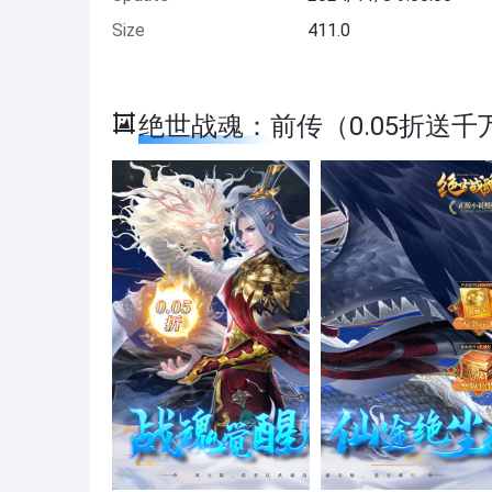
Size
411.0
绝世战魂：前传（0.05折送千万金卡