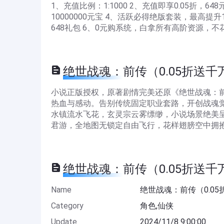
1、充值比例：1:1000 2、充值即享0.05折，6
10000000元宝 4、活跃必得绝版套装，最高提升
648礼包 6、0元购系统，白拿所有高阶资源，
绝世战魂：前传（0.05折送千万金卡
小说正版授权，原著剧情完美还原《绝世战魂：
热血与感动。告别传统固定职业套路，开创战魂
水镇流水飞花，玄灵宗云雾缥缈，小说场景绝美
君游，全地图无锁定自由飞行，花样翅膀空中拥
绝世战魂：前传（0.05折送千万金卡
Name
绝世战魂：前传（0.0
Category
角色,仙侠
Update
2024/11/8 9:00:00