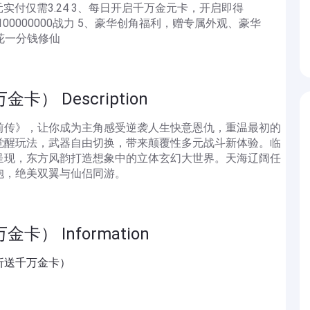
48元实付仅需3.24 3、每日开启千万金元卡，开启即得
100000000战力 5、豪华创角福利，赠专属外观、豪华
不花一分钱修仙
） Description
前传》，让你成为主角感受逆袭人生快意恩仇，重温最初的
觉醒玩法，武器自由切换，带来颠覆性多元战斗新体验。临
呈现，东方风韵打造想象中的立体玄幻大世界。天海辽阔任
抱，绝美双翼与仙侣同游。
） Information
5折送千万金卡）