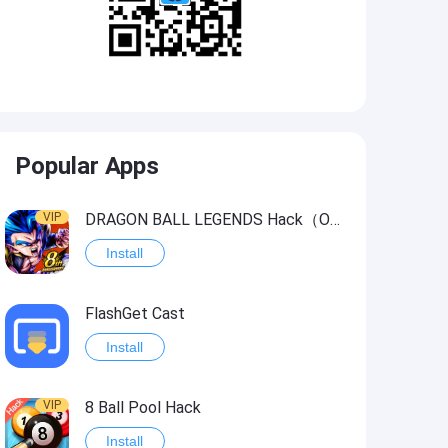
Popular Apps
VIP
DRAGON BALL LEGENDS Hack（OneHitKill）
Install
FlashGet Cast
Install
VIP
8 Ball Pool Hack
Install