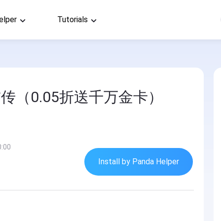
elper
Tutorials
传（0.05折送千万金卡）
0:00
Install by Panda Helper