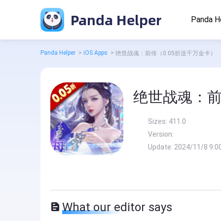
Panda Helper
Panda H
Panda Helper
>
iOS Apps
>
绝世战魂：前传（0.05折送千万金卡）
绝世战魂：前
Sizes:
411.0
Version:
Update:
2024/11/8 9:0
What our editor says