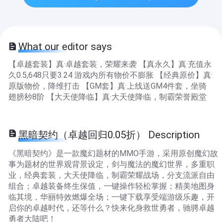
What our editor says
【卓越套装】真·卓越套装，荣耀来袭 【真永久】真·充值永
久0.5,648只要3.24 游戏内所有物价不膨胀 【经典原价】真·
原版物价，降维打击 【GM套】真·上线送GM4件套，坐骑
翅膀秒8阶 【大天使降临】真·大天使降临，制霸荣誉殿堂
黑暗契约（卓越回归0.05折） Description
《黑暗契约》是一款魔幻题材的MMO手游，采用原创魔幻故
事为题材的世界观背景设定，剑与魔法的魔幻世界，多重职
业，经典套装，大天使降临，制霸荣耀战场，分支流派自由
组合；卓越装备终生保值，一键操作轻松掌握；精美地图身
临其境，华丽特效燃爆全场；一键下载享受端游级乐趣，开
启你的卓越时代，还等什么？快来化身救世勇者，驰骋卓越
勇者大陆吧！