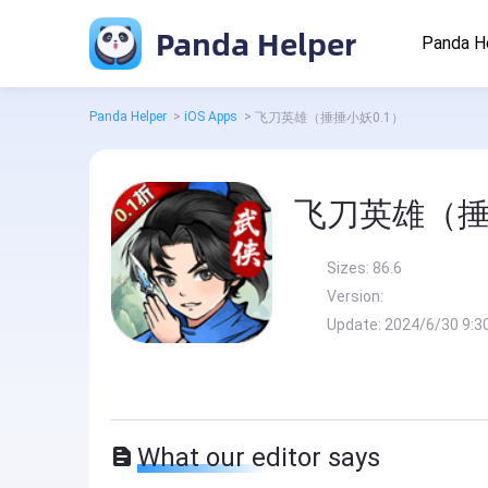
Panda Helper
Panda H
Panda Helper
>
iOS Apps
>
飞刀英雄（捶捶小妖0.1）
飞刀英雄（捶
Sizes:
86.6
Version:
Update:
2024/6/30 9:3
What our editor says