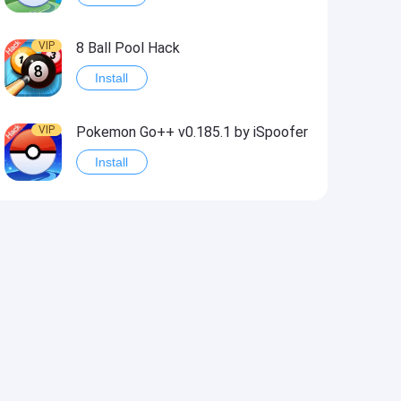
VIP
8 Ball Pool Hack
Install
VIP
Pokemon Go++ v0.185.1 by iSpoofer
Install
VIP
Shadow Fight 2 Hack
Install
VIP
Idle Miner Tycoon Hack
Install
VIP
Score! Hero 2 Hack2