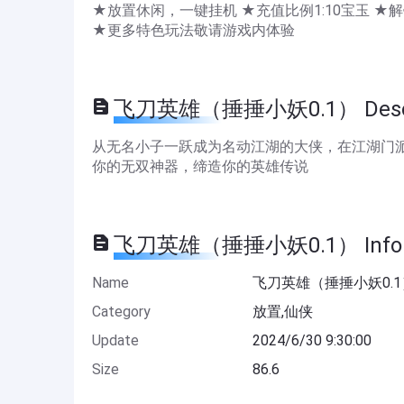
★放置休闲，一键挂机 ★充值比例1:10宝玉 ★
★更多特色玩法敬请游戏内体验
飞刀英雄（捶捶小妖0.1） Descr
从无名小子一跃成为名动江湖的大侠，在江湖门
你的无双神器，缔造你的英雄传说
飞刀英雄（捶捶小妖0.1） Infor
Name
飞刀英雄（捶捶小妖0.1
Category
放置,仙侠
Update
2024/6/30 9:30:00
Size
86.6