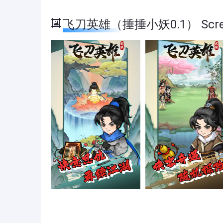
飞刀英雄（捶捶小妖0.1） Scree