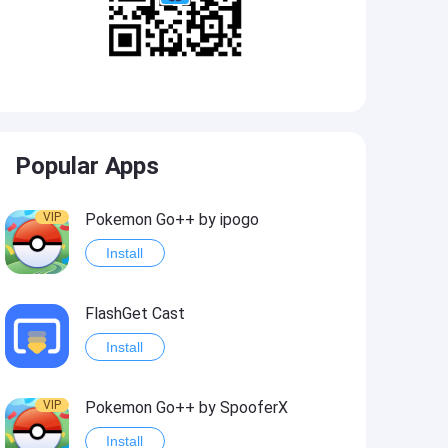
Popular Apps
VIP
Pokemon Go++ by ipogo
Install
FlashGet Cast
Install
VIP
Pokemon Go++ by SpooferX
Install