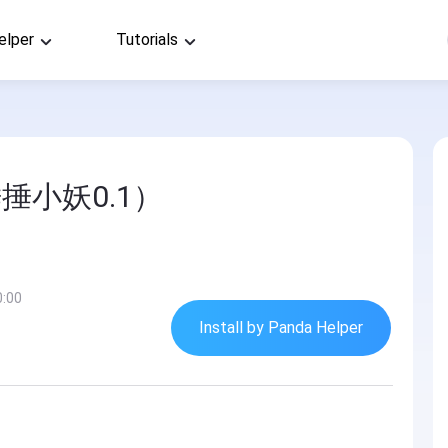
elper
Tutorials
捶小妖0.1）
0:00
Install by Panda Helper