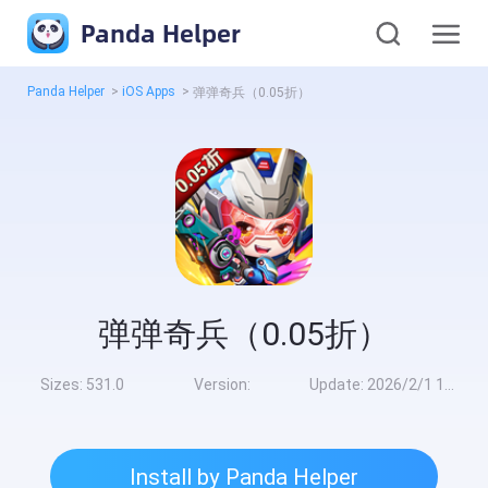
Panda Helper
Panda Helper
>
iOS Apps
>
弹弹奇兵（0.05折）
弹弹奇兵（0.05折）
Sizes:
531.0
Version:
Update:
2026/2/1 10:00:00
Install by Panda Helper