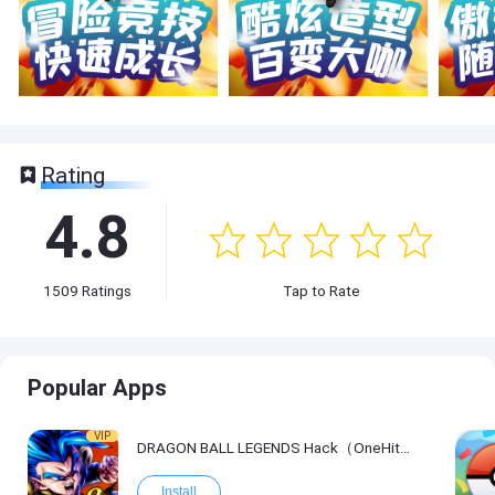
Rating
4.8
1509
Ratings
Tap to Rate
Popular Apps
VIP
DRAGON BALL LEGENDS Hack（OneHitKill）
Install