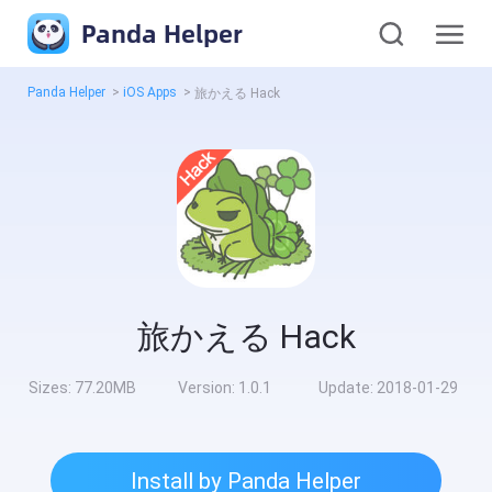
Panda Helper
Panda Helper
>
iOS Apps
>
旅かえる Hack
旅かえる Hack
Sizes:
77.20MB
Version:
1.0.1
Update:
2018-01-29
Install by Panda Helper