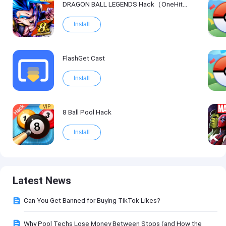
DRAGON BALL LEGENDS Hack（OneHitKill）
Install
FlashGet Cast
Install
VIP
8 Ball Pool Hack
Install
Latest News
Can You Get Banned for Buying TikTok Likes?
Why Pool Techs Lose Money Between Stops (and How the