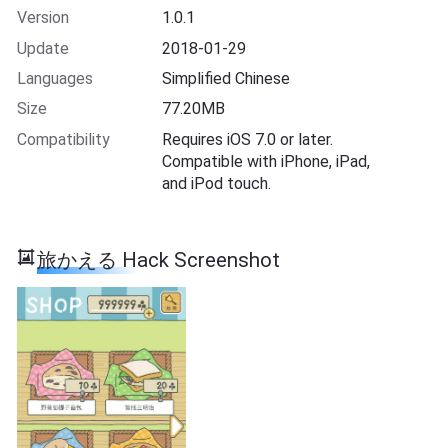
Version
1.0.1
Update
2018-01-29
Languages
Simplified Chinese
Size
77.20MB
Compatibility
Requires iOS 7.0 or later.
Compatible with iPhone, iPad,
and iPod touch.
旅かえる Hack Screenshot