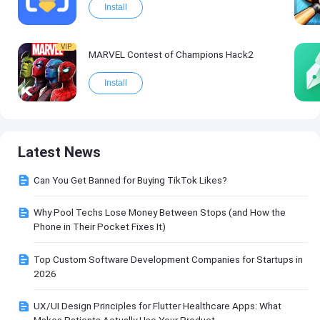
Install
VIP
MARVEL Contest of Champions Hack2
Install
Latest News
Can You Get Banned for Buying TikTok Likes?
Why Pool Techs Lose Money Between Stops (and How the
Phone in Their Pocket Fixes It)
Top Custom Software Development Companies for Startups in
2026
UX/UI Design Principles for Flutter Healthcare Apps: What