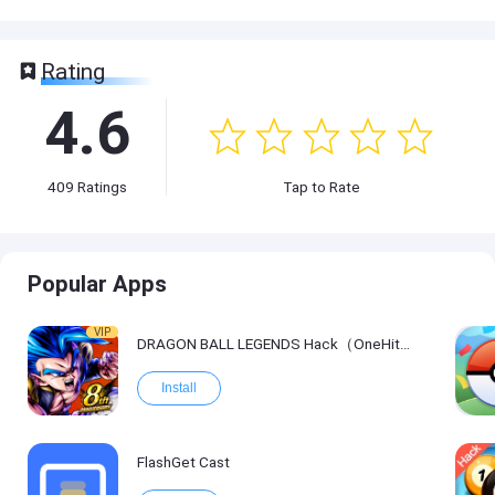
Rating
4.6
409
Ratings
Tap to Rate
Popular Apps
VIP
DRAGON BALL LEGENDS Hack（OneHitKill）
Install
FlashGet Cast