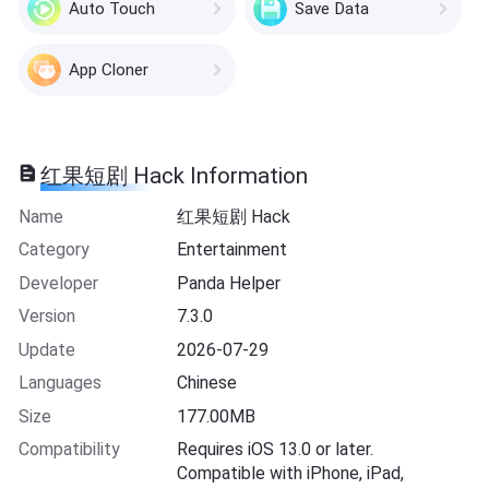
Auto Touch
Save Data
App Cloner
红果短剧 Hack Information
Name
红果短剧 Hack
Category
Entertainment
Developer
Panda Helper
Version
7.3.0
Update
2026-07-29
Languages
Chinese
Size
177.00MB
Compatibility
Requires iOS 13.0 or later.
Compatible with iPhone, iPad,