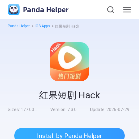
Panda Helper
Panda Helper
>
iOS Apps
>
红果短剧 Hack
红果短剧 Hack
Sizes:
177.00MB
Version:
7.3.0
Update:
2026-07-29
Install by Panda Helper